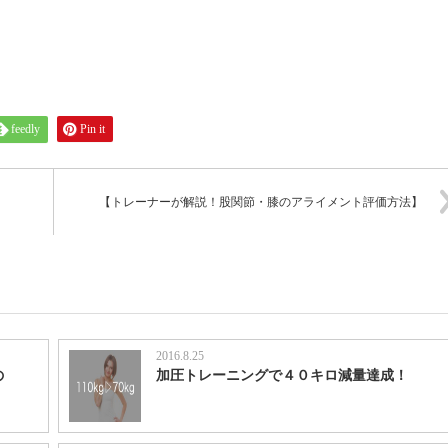
feedly
Pin it
【トレーナーが解説！股関節・膝のアライメント評価方法】
2016.8.25
の
加圧トレーニングで４０キロ減量達成！